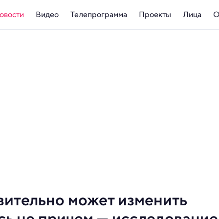
овости
Видео
Телепрограмма
Проекты
Лица
О
вительно может изменить
есь не причем — исследование