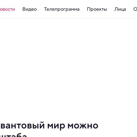
овости
Видео
Телепрограмма
Проекты
Лица
О
 квантовый мир можно
сштаба