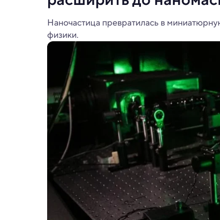
Наночастица превратилась в миниатюрну
физики.