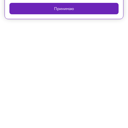
Принимаю
07.09.2025, 09:03
Космос
Телескоп «Чандра» заглянул в
беспокойное сердце сверхновой
Результаты открывают новое понимание
последних моментов массивных звезд