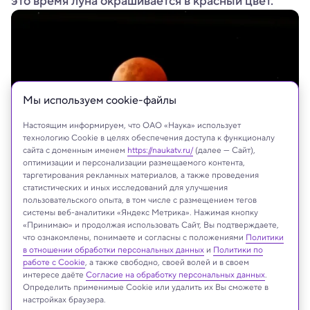
это время луна окрашивается в красный цвет.
Мы используем сookie-файлы
Настоящим информируем, что ОАО «Наука» использует
технологию Cookie в целях обеспечения доступа к функционалу
сайта с доменным именем
https://naukatv.ru/
(далее — Сайт),
оптимизации и персонализации размещаемого контента,
таргетирования рекламных материалов, а также проведения
Wirestock Creators/Shutterstock/FOTODOM
статистических и иных исследований для улучшения
пользовательского опыта, в том числе с размещением тегов
системы веб-аналитики «Яндекс Метрика». Нажимая кнопку
«Принимаю» и продолжая использовать Сайт, Вы подтверждаете,
что ознакомлены, понимаете и согласны с положениями
Политики
Реклама
в отношении обработки персональных данных
и
Политики по
работе с Cookie
, а также свободно, своей волей и в своем
интересе даёте
Согласие на обработку персональных данных
.
Определить применимые Cookie или удалить их Вы сможете в
настройках браузера.