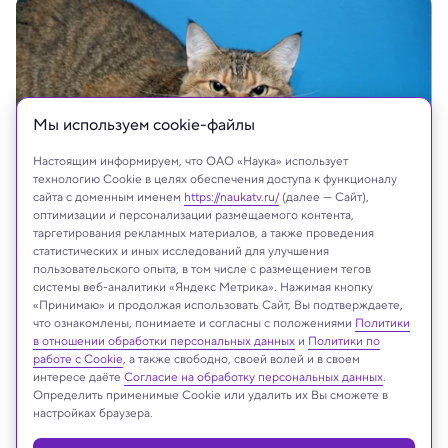
Мы используем сookie-файлы
Настоящим информируем, что ОАО «Наука» использует
технологию Cookie в целях обеспечения доступа к функционалу
сайта с доменным именем
https://naukatv.ru/
(далее — Сайт),
оптимизации и персонализации размещаемого контента,
таргетирования рекламных материалов, а также проведения
статистических и иных исследований для улучшения
пользовательского опыта, в том числе с размещением тегов
системы веб-аналитики «Яндекс Метрика». Нажимая кнопку
На сайте могут быть использованы материалы
«Принимаю» и продолжая использовать Сайт, Вы подтверждаете,
что ознакомлены, понимаете и согласны с положениями
интернет-ресурсов Facebook и Instagram,
Политики
в отношении обработки персональных данных
и
Политики по
владельцем которых является компания Meta
работе с Cookie
, а также свободно, своей волей и в своем
Platforms Inc., запрещённая на территории
интересе даёте
Согласие на обработку персональных данных
.
Российской Федерации
Определить применимые Cookie или удалить их Вы сможете в
настройках браузера.