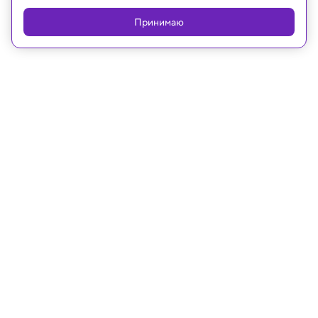
Принимаю
Реклама
21.12.2021, 17:46
Психология
Исследование: как родители
портят Новый год себе и детям
Новогодние каникулы — самое счастливое,
душевное и спокойное время в году. Семья