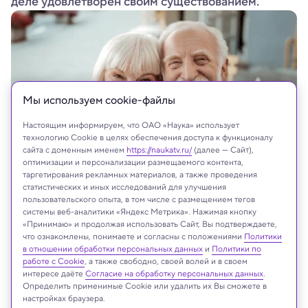
деле удовлетворен своим существованием.
Мы используем сookie-файлы
Настоящим информируем, что ОАО «Наука» использует
технологию Cookie в целях обеспечения доступа к функционалу
сайта с доменным именем
https://naukatv.ru/
(далее — Сайт),
оптимизации и персонализации размещаемого контента,
таргетирования рекламных материалов, а также проведения
статистических и иных исследований для улучшения
пользовательского опыта, в том числе с размещением тегов
системы веб-аналитики «Яндекс Метрика». Нажимая кнопку
На сайте могут быть использованы материалы
«Принимаю» и продолжая использовать Сайт, Вы подтверждаете,
что ознакомлены, понимаете и согласны с положениями
интернет-ресурсов Facebook и Instagram,
Политики
в отношении обработки персональных данных
и
Политики по
владельцем которых является компания Meta
работе с Cookie
, а также свободно, своей волей и в своем
Platforms Inc., запрещённая на территории
интересе даёте
Согласие на обработку персональных данных
.
Российской Федерации
Определить применимые Cookie или удалить их Вы сможете в
настройках браузера.