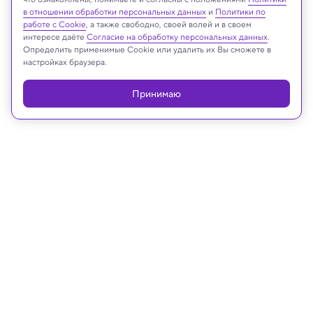
Реклама
в отношении обработки персональных данных
и
Политики по
работе с Cookie
, а также свободно, своей волей и в своем
интересе даёте
Согласие на обработку персональных данных
.
Определить применимые Cookie или удалить их Вы сможете в
настройках браузера.
Принимаю
17.09.2025, 12:21
Археология
В Чехии найден набор
инструментов жившего 30 000 лет
назад охотника
Исследование выяснило происхождение,
назначение древних инструментов и даже