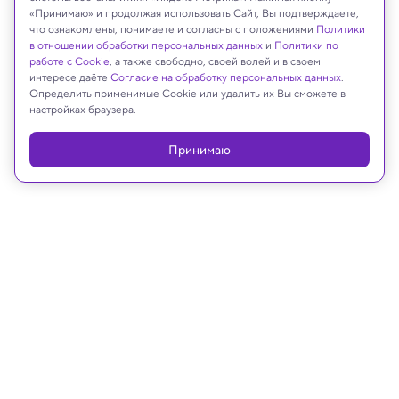
«Принимаю» и продолжая использовать Сайт, Вы подтверждаете,
что ознакомлены, понимаете и согласны с положениями
Политики
Реклама
в отношении обработки персональных данных
и
Политики по
работе с Cookie
, а также свободно, своей волей и в своем
интересе даёте
Согласие на обработку персональных данных
.
Определить применимые Cookie или удалить их Вы сможете в
настройках браузера.
Принимаю
16.08.2022, 19:15
Космос
Обнаружена самая юная из
известных экзопланет
Младенец весом с Юпитер все еще вращается в
«околоплодных водах» молодой материнской