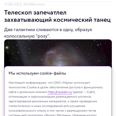
17.08.2022, 18:25
Космос
Телескоп запечатлел
захватывающий космический танец
Две галактики сливаются в одну, образуя
колоссальную "розу".
Мы используем сookie-файлы
Настоящим информируем, что ОАО «Наука» использует
технологию Cookie в целях обеспечения доступа к функционалу
сайта с доменным именем
https://naukatv.ru/
(далее — Сайт),
оптимизации и персонализации размещаемого контента,
таргетирования рекламных материалов, а также проведения
ESO
статистических и иных исследований для улучшения
пользовательского опыта, в том числе с размещением тегов
системы веб-аналитики «Яндекс Метрика». Нажимая кнопку