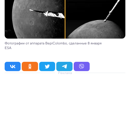
Фотографии от аппарата BepiColombo, сделанные 8 января
ESA
Реклама