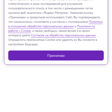
статистических и иных исследований для улучшения
пользовательского опыта, в том числе с размещением тегов
системы веб-аналитики «Яндекс Метрика». Нажимая кнопку
YASSER AL-ZAYYAT/AFP/East News
«Принимаю» и продолжая использовать Сайт, Вы подтверждаете,
что ознакомлены, понимаете и согласны с положениями
Политики
в отношении обработки персональных данных
и
Политики по
работе с Cookie
, а также свободно, своей волей и в своем
интересе даёте
Согласие на обработку персональных данных
.
Реклама
Определить применимые Cookie или удалить их Вы сможете в
настройках браузера.
Принимаю
23.01.2025, 10:55
Космос