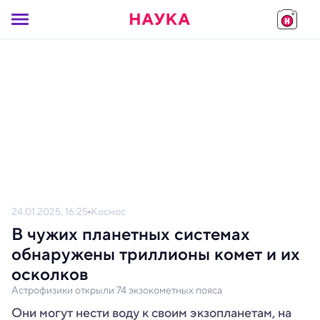
24.01.2025, 16:25
Космос
В чужих планетных системах
обнаружены триллионы комет и их
осколков
Астрофизики открыли 74 экзокометных пояса
Они могут нести воду к своим экзопланетам, на