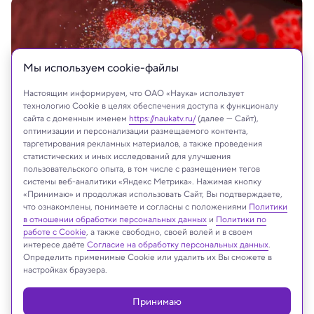
Мы используем сookie-файлы
Настоящим информируем, что ОАО «Наука» использует
технологию Cookie в целях обеспечения доступа к функционалу
сайта с доменным именем
https://naukatv.ru/
(далее — Сайт),
оптимизации и персонализации размещаемого контента,
таргетирования рекламных материалов, а также проведения
статистических и иных исследований для улучшения
пользовательского опыта, в том числе с размещением тегов
системы веб-аналитики «Яндекс Метрика». Нажимая кнопку
«Принимаю» и продолжая использовать Сайт, Вы подтверждаете,
что ознакомлены, понимаете и согласны с положениями
Политики
На сайте могут быть использованы материалы
в отношении обработки персональных данных
и
Политики по
интернет-ресурсов Facebook и Instagram,
работе с Cookie
, а также свободно, своей волей и в своем
владельцем которых является компания Meta
интересе даёте
Согласие на обработку персональных данных
.
Определить применимые Cookie или удалить их Вы сможете в
Platforms Inc., запрещённая на территории
настройках браузера.
Российской Федерации
Принимаю