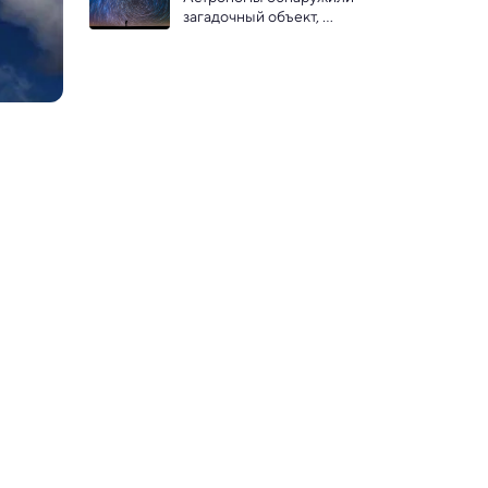
загадочный объект, 
искажающий пространство 
и время