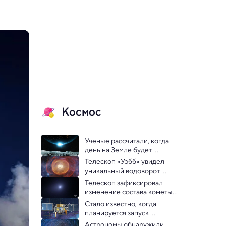
Космос
Ученые рассчитали, когда 
день на Земле будет 
длиться 1000 часов
Телескоп «Уэбб» увидел 
уникальный водоворот 
вокруг редкой звездной 
Телескоп зафиксировал 
пары: видео
изменение состава кометы 
3I/ATLAS
Стало известно, когда 
планируется запуск 
аппарата «Луна-26»
Астрономы обнаружили 