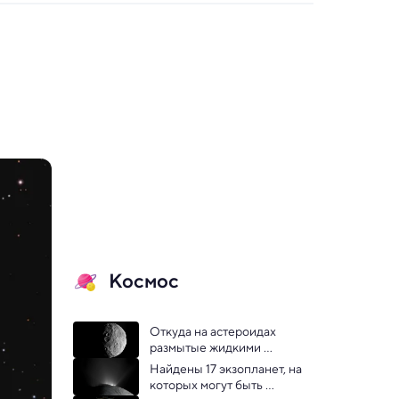
Космос
Откуда на астероидах 
размытые жидкими 
потоками овраги — решение 
Найдены 17 экзопланет, на 
загадки
которых могут быть 