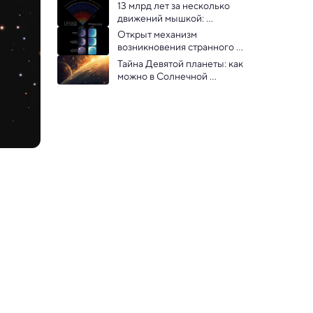
подледные океаны и 
13 млрд лет за несколько 
ледяные гейзеры
движений мышкой: 
опубликована крупнейшая 
Открыт механизм 
интерактивная карта 
возникновения странного 
Вселенной
типа марсианского 
Тайна Девятой планеты: как 
полярного сияния — 
можно в Солнечной 
протонного
системе потерять целый 
мир? 