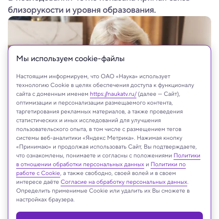
близорукости и уровня образования.
Мы используем сookie-файлы
Настоящим информируем, что ОАО «Наука» использует
технологию Cookie в целях обеспечения доступа к функционалу
сайта с доменным именем
https://naukatv.ru/
(далее — Сайт),
оптимизации и персонализации размещаемого контента,
таргетирования рекламных материалов, а также проведения
статистических и иных исследований для улучшения
пользовательского опыта, в том числе с размещением тегов
системы веб-аналитики «Яндекс Метрика». Нажимая кнопку
Shutterstock
«Принимаю» и продолжая использовать Сайт, Вы подтверждаете,
что ознакомлены, понимаете и согласны с положениями
Политики
в отношении обработки персональных данных
и
Политики по
работе с Cookie
, а также свободно, своей волей и в своем
На сайте могут быть использованы материалы
интересе даёте
Согласие на обработку персональных данных
.
интернет-ресурсов Facebook и Instagram,
Определить применимые Cookie или удалить их Вы сможете в
настройках браузера.
владельцем которых является компания Meta
Platforms Inc., запрещённая на территории