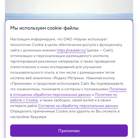
Мы используем сookie-файлы
Настоящим информируем, что ОАО «Наука» использует
технологию Cookie в целях обеспечения доступа к функционалу
сайта с доменным именем
https://naukatv.ru/
(далее — Сайт),
оптимизации и персонализации размещаемого контента,
таргетирования рекламных материалов, а также проведения
статистических и иных исследований для улучшения
пользовательского опыта, в том числе с размещением тегов
системы веб-аналитики «Яндекс Метрика». Нажимая кнопку
«Принимаю» и продолжая использовать Сайт, Вы подтверждаете,
что ознакомлены, понимаете и согласны с положениями
Политики
На сайте могут быть использованы материалы
в отношении обработки персональных данных
и
Политики по
интернет-ресурсов Facebook и Instagram,
работе с Cookie
, а также свободно, своей волей и в своем
владельцем которых является компания Meta
интересе даёте
Согласие на обработку персональных данных
.
Определить применимые Cookie или удалить их Вы сможете в
Platforms Inc., запрещённая на территории
настройках браузера.
Российской Федерации
Принимаю