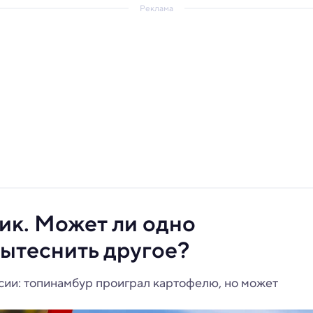
Реклама
ик. Может ли одно
вытеснить другое?
сии: топинамбур проиграл картофелю, но может