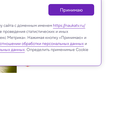
Принимаю
лу сайта с доменным именем
https://naukatv.ru/
е проведения статистических и иных
ндекс Метрика». Нажимая кнопку «Принимаю» и
 отношении обработки персональных данных
и
льных данных
. Определить применимые Cookie
Биология
Исследование: собаки 
скорбят об умерших 
сородичах
У птиц обнаружили 
«выключатель», который 
помогает им воспринимать 
Морские ежи перевернули 
магнитное поле Земли
представления биологов о 
развитии мозга
Климатологи объяснили, 
почему Земля 
превращалась в теплицу на 
Нейробиологи нашли в 