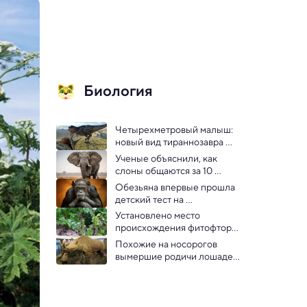
Биология
Четырехметровый малыш: 
новый вид тираннозавра 
открыли в Китае
Ученые объяснили, как 
слоны общаются за 10 
километров
Обезьяна впервые прошла 
детский тест на 
воображение: видео
Установлено место 
происхождения фитофторы, 
ставшей причиной голода в 
Похожие на носорогов 
Ирландии
вымершие родичи лошадей 
стали гигантскими 
рекордно быстро