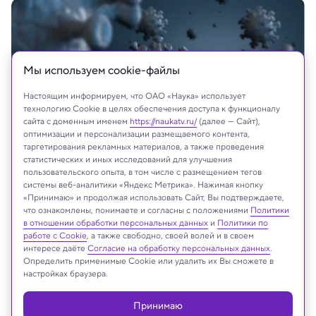
Мы используем сookie-файлы
Настоящим информируем, что ОАО «Наука» использует
технологию Cookie в целях обеспечения доступа к функционалу
сайта с доменным именем
https://naukatv.ru/
(далее — Сайт),
оптимизации и персонализации размещаемого контента,
таргетирования рекламных материалов, а также проведения
статистических и иных исследований для улучшения
пользовательского опыта, в том числе с размещением тегов
системы веб-аналитики «Яндекс Метрика». Нажимая кнопку
«Принимаю» и продолжая использовать Сайт, Вы подтверждаете,
что ознакомлены, понимаете и согласны с положениями
Политики
На сайте могут быть использованы материалы
в отношении обработки персональных данных
и
Политики по
интернет-ресурсов Facebook и Instagram,
работе с Cookie
, а также свободно, своей волей и в своем
владельцем которых является компания Meta
интересе даёте
Согласие на обработку персональных данных
.
Определить применимые Cookie или удалить их Вы сможете в
Platforms Inc., запрещённая на территории
настройках браузера.
Российской Федерации
Принимаю