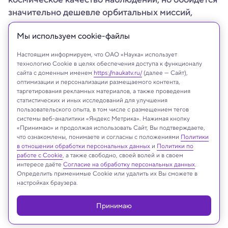
значительно дешевле орбитальных миссий,
считают исследователи.
Мы используем сookie-файлы
Настоящим информируем, что ОАО «Наука» использует
технологию Cookie в целях обеспечения доступа к функционалу
сайта с доменным именем
https://naukatv.ru/
(далее — Сайт),
оптимизации и персонализации размещаемого контента,
таргетирования рекламных материалов, а также проведения
статистических и иных исследований для улучшения
пользовательского опыта, в том числе с размещением тегов
системы веб-аналитики «Яндекс Метрика». Нажимая кнопку
«Принимаю» и продолжая использовать Сайт, Вы подтверждаете,
что ознакомлены, понимаете и согласны с положениями
Политики
в отношении обработки персональных данных
и
Политики по
работе с Cookie
, а также свободно, своей волей и в своем
NASA/Sophia Roberts
интересе даёте
Согласие на обработку персональных данных
.
Определить применимые Cookie или удалить их Вы сможете в
настройках браузера.
Реклама
Принимаю