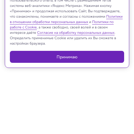
пользовательского опыта, в том числе с размещением тегов
системы веб-аналитики «Яндекс Метрика». Нажимая кнопку
meirijanz/Shutterstock/FOTODOM
«Принимаю» и продолжая использовать Сайт, Вы подтверждаете,
что ознакомлены, понимаете и согласны с положениями
Политики
в отношении обработки персональных данных
и
Политики по
работе с Cookie
, а также свободно, своей волей и в своем
интересе даёте
Согласие на обработку персональных данных
.
Реклама
Определить применимые Cookie или удалить их Вы сможете в
настройках браузера.
Принимаю
04.02.2025, 13:19
Медицина и здоровье
Ученые измерили, как сильно
омега-3 замедляет биологическое