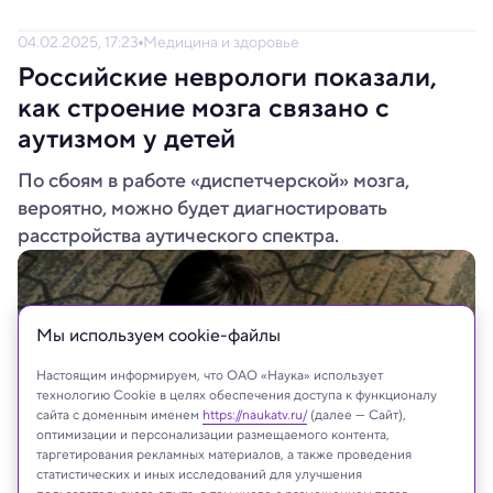
04.02.2025, 17:23
Медицина и здоровье
Российские неврологи показали,
как строение мозга связано с
аутизмом у детей
По сбоям в работе «диспетчерской» мозга,
вероятно, можно будет диагностировать
расстройства аутического спектра.
Мы используем сookie-файлы
Настоящим информируем, что ОАО «Наука» использует
технологию Cookie в целях обеспечения доступа к функционалу
сайта с доменным именем
https://naukatv.ru/
(далее — Сайт),
оптимизации и персонализации размещаемого контента,
таргетирования рекламных материалов, а также проведения
статистических и иных исследований для улучшения