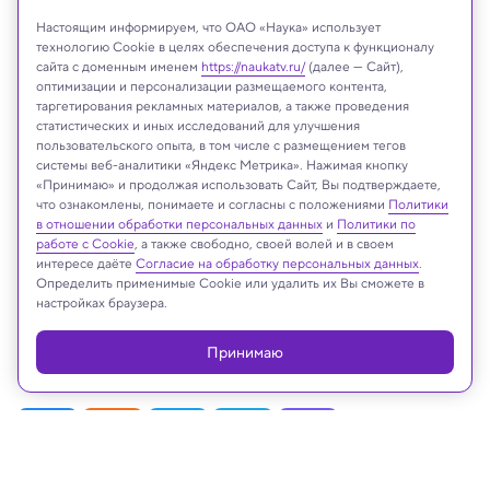
Настоящим информируем, что ОАО «Наука» использует
технологию Cookie в целях обеспечения доступа к функционалу
сайта с доменным именем
https://naukatv.ru/
(далее — Сайт),
оптимизации и персонализации размещаемого контента,
таргетирования рекламных материалов, а также проведения
статистических и иных исследований для улучшения
пользовательского опыта, в том числе с размещением тегов
системы веб-аналитики «Яндекс Метрика». Нажимая кнопку
«Принимаю» и продолжая использовать Сайт, Вы подтверждаете,
что ознакомлены, понимаете и согласны с положениями
Политики
в отношении обработки персональных данных
и
Политики по
работе с Cookie
, а также свободно, своей волей и в своем
На сайте могут быть использованы материалы
интересе даёте
Согласие на обработку персональных данных
.
интернет-ресурсов Facebook и Instagram,
Определить применимые Cookie или удалить их Вы сможете в
настройках браузера.
владельцем которых является компания Meta
Platforms Inc., запрещённая на территории
Принимаю
Российской Федерации