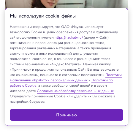
Мы используем сookie-файлы
Настоящим информируем, что ОАО «Наука» использует
технологию Cookie в целях обеспечения доступа к функционалу
сайта с доменным именем
https://naukatv.ru/
(далее — Сайт),
оптимизации и персонализации размещаемого контента,
таргетирования рекламных материалов, а также проведения
статистических и иных исследований для улучшения
пользовательского опыта, в том числе с размещением тегов
системы веб-аналитики «Яндекс Метрика». Нажимая кнопку
На сайте могут быть использованы материалы
«Принимаю» и продолжая использовать Сайт, Вы подтверждаете,
интернет-ресурсов Facebook и Instagram,
что ознакомлены, понимаете и согласны с положениями
Политики
в отношении обработки персональных данных
и
Политики по
владельцем которых является компания Meta
работе с Cookie
, а также свободно, своей волей и в своем
Platforms Inc., запрещённая на территории
интересе даёте
Согласие на обработку персональных данных
.
Российской Федерации
Определить применимые Cookie или удалить их Вы сможете в
настройках браузера.
Принимаю
Реклама