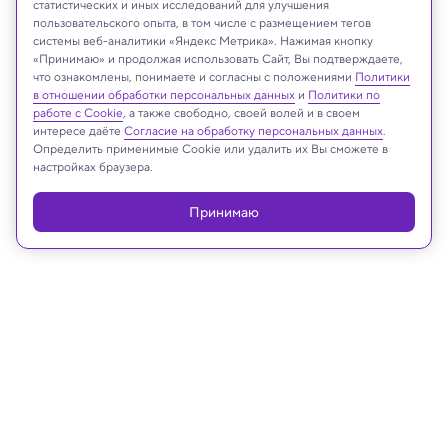
статистических и иных исследований для улучшения
пользовательского опыта, в том числе с размещением тегов
Lisbeth A. Louderback et al./PLOS One, 2026
системы веб-аналитики «Яндекс Метрика». Нажимая кнопку
«Принимаю» и продолжая использовать Сайт, Вы подтверждаете,
что ознакомлены, понимаете и согласны с положениями
Политики
в отношении обработки персональных данных
и
Политики по
Реклама
работе с Cookie
, а также свободно, своей волей и в своем
интересе даёте
Согласие на обработку персональных данных
.
Определить применимые Cookie или удалить их Вы сможете в
настройках браузера.
Принимаю
09.02.2026, 11:27
Археология
В Англии найден англосаксонский
меч VI века в идеальном состоянии