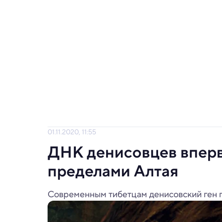
01.11.2020, 11:55
ДНК денисовцев вперв
пределами Алтая
Современным тибетцам денисовский ген п