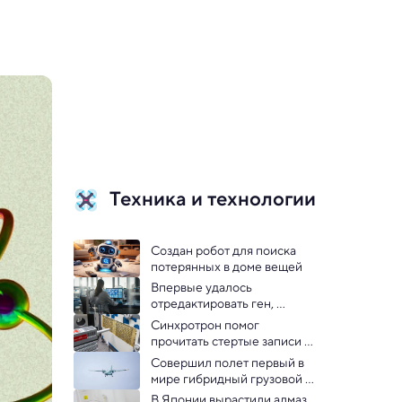
Техника и технологии
Создан робот для поиска 
потерянных в доме вещей
Впервые удалось 
отредактировать ген, 
который может быть связан 
Синхротрон помог 
с аутизмом
прочитать стертые записи 
астронома Гиппарха
Совершил полет первый в 
мире гибридный грузовой 
беспилотник
В Японии вырастили алмаз 