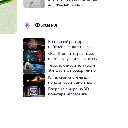
для медицинских 
дозиметров
Физика
Квантовый размер 
нейтрино, вероятно, в 
тысячу раз больше, чем у 
«Кот Шредингера» может 
атомного ядра
помочь улучшить квантовые 
компьютеры — открытие в 
Теорию относительности 
физике
Эйнштейна проверили по 
сигналу гравитационных 
Китайская система для 
волн
поиска гравитационных 
волн прошла ключевые 
Впервые в мире на 3D-
испытания 
принтере изготовили 
ключевой модуль для 
ядерного реактора