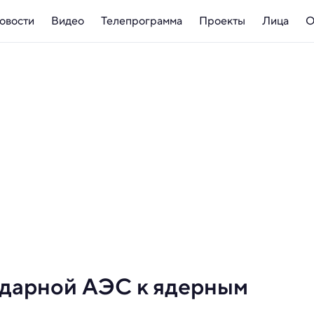
овости
Видео
Телепрограмма
Проекты
Лица
О
ндарной АЭС к ядерным