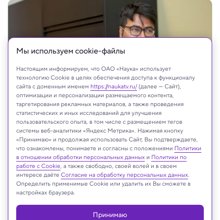
Мы используем сookie-файлы
Настоящим информируем, что ОАО «Наука» использует
технологию Cookie в целях обеспечения доступа к функционалу
сайта с доменным именем
https://naukatv.ru/
(далее — Сайт),
оптимизации и персонализации размещаемого контента,
таргетирования рекламных материалов, а также проведения
статистических и иных исследований для улучшения
Andrew Higley/UC Marketing + Brand
пользовательского опыта, в том числе с размещением тегов
системы веб-аналитики «Яндекс Метрика». Нажимая кнопку
«Принимаю» и продолжая использовать Сайт, Вы подтверждаете,
что ознакомлены, понимаете и согласны с положениями
Политики
в отношении обработки персональных данных
и
Политики по
Реклама
работе с Cookie
, а также свободно, своей волей и в своем
интересе даёте
Согласие на обработку персональных данных
.
Определить применимые Cookie или удалить их Вы сможете в
настройках браузера.
Принимаю