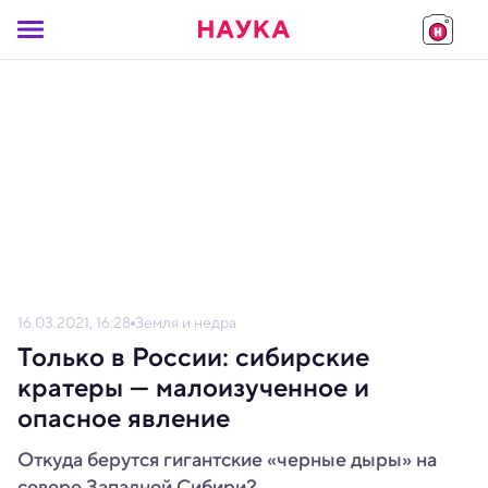
16.03.2021, 16:28
Земля и недра
Только в России: сибирские
кратеры — малоизученное и
опасное явление
Откуда берутся гигантские «черные дыры» на
севере Западной Сибири?