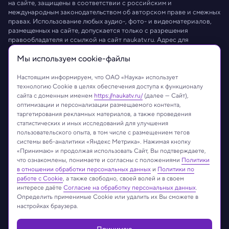
на сайте, защищены в соответствии с российским и
международным законодательством об авторском праве и смежных
правах. Использование любых аудио-, фото- и видеоматериалов,
размещенных на сайте, допускается только с разрешения
правообладателя и ссылкой на сайт
naukatv.ru
. Адрес для
направления юридически значимых сообщений:
info@naukatv.ru
.
Мы используем сookie-файлы
Обработка персональных данных
Работа с cookie-файлами
Защита персональных данных
Настоящим информируем, что ОАО «Наука» использует
технологию Cookie в целях обеспечения доступа к функционалу
сайта с доменным именем
https://naukatv.ru/
(далее — Сайт),
оптимизации и персонализации размещаемого контента,
таргетирования рекламных материалов, а также проведения
статистических и иных исследований для улучшения
пользовательского опыта, в том числе с размещением тегов
системы веб-аналитики «Яндекс Метрика». Нажимая кнопку
«Принимаю» и продолжая использовать Сайт, Вы подтверждаете,
что ознакомлены, понимаете и согласны с положениями
Политики
в отношении обработки персональных данных
и
Политики по
работе с Cookie
, а также свободно, своей волей и в своем
интересе даёте
Согласие на обработку персональных данных
.
Определить применимые Cookie или удалить их Вы сможете в
настройках браузера.