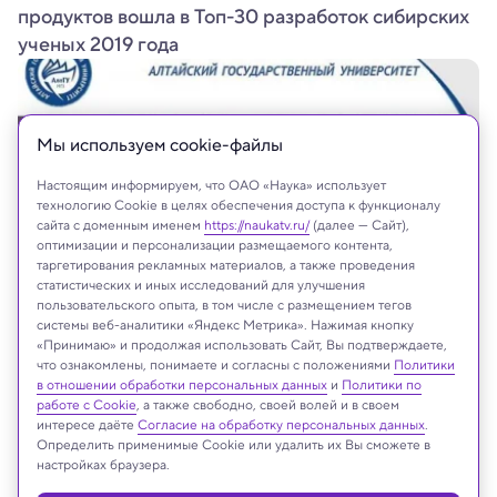
продуктов вошла в Топ-30 разработок сибирских
ученых 2019 года
Мы используем сookie-файлы
Настоящим информируем, что ОАО «Наука» использует
технологию Cookie в целях обеспечения доступа к функционалу
сайта с доменным именем
https://naukatv.ru/
(далее — Сайт),
оптимизации и персонализации размещаемого контента,
таргетирования рекламных материалов, а также проведения
статистических и иных исследований для улучшения
пользовательского опыта, в том числе с размещением тегов
системы веб-аналитики «Яндекс Метрика». Нажимая кнопку
«Принимаю» и продолжая использовать Сайт, Вы подтверждаете,
что ознакомлены, понимаете и согласны с положениями
Политики
в отношении обработки персональных данных
и
Политики по
На сайте могут быть использованы материалы
работе с Cookie
, а также свободно, своей волей и в своем
интернет-ресурсов Facebook и Instagram,
интересе даёте
Согласие на обработку персональных данных
.
Определить применимые Cookie или удалить их Вы сможете в
владельцем которых является компания Meta
настройках браузера.
Platforms Inc., запрещённая на территории