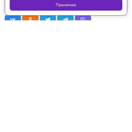
Российской Федерации
Принимаю
Рубрики
Статьи
Новости
Видео
Телепрограмма
Проекты
Лица
О телеканале