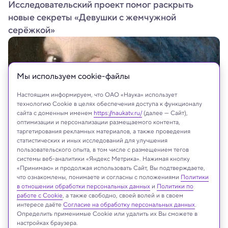
Исследовательский проект помог раскрыть
новые секреты «Девушки с жемчужной
серёжкой»
Мы используем сookie-файлы
Настоящим информируем, что ОАО «Наука» использует
технологию Cookie в целях обеспечения доступа к функционалу
сайта с доменным именем
https://naukatv.ru/
(далее — Сайт),
оптимизации и персонализации размещаемого контента,
таргетирования рекламных материалов, а также проведения
статистических и иных исследований для улучшения
пользовательского опыта, в том числе с размещением тегов
системы веб-аналитики «Яндекс Метрика». Нажимая кнопку
«Принимаю» и продолжая использовать Сайт, Вы подтверждаете,
что ознакомлены, понимаете и согласны с положениями
Политики
в отношении обработки персональных данных
и
Политики по
На сайте могут быть использованы материалы
работе с Cookie
, а также свободно, своей волей и в своем
интернет-ресурсов Facebook и Instagram,
интересе даёте
Согласие на обработку персональных данных
.
Определить применимые Cookie или удалить их Вы сможете в
владельцем которых является компания Meta
настройках браузера.
Platforms Inc., запрещённая на территории