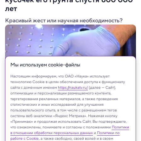
лет
Красивый жест или научная необходимость?
Мы используем сookie-файлы
Настоящим информируем, что ОАО «Наука» использует
технологию Cookie в целях обеспечения доступа к функционалу
сайта с доменным именем
https://naukatv.ru/
(далее — Сайт),
оптимизации и персонализации размещаемого контента,
таргетирования рекламных материалов, а также проведения
статистических и иных исследований для улучшения
пользовательского опыта, в том числе с размещением тегов
системы веб-аналитики «Яндекс Метрика». Нажимая кнопку
На сайте могут быть использованы материалы
«Принимаю» и продолжая использовать Сайт, Вы подтверждаете,
что ознакомлены, понимаете и согласны с положениями
Политики
интернет-ресурсов Facebook и Instagram,
в отношении обработки персональных данных
и
Политики по
владельцем которых является компания Meta
работе с Cookie
, а также свободно, своей волей и в своем