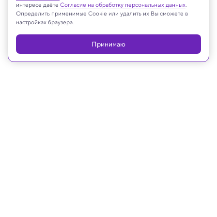
Platforms Inc., запрещённая на территории
интересе даёте
Согласие на обработку персональных данных
.
Российской Федерации
Определить применимые Cookie или удалить их Вы сможете в
настройках браузера.
Принимаю
Реклама
29.07.2020, 14:00
«Космическая перхоть»: инженер
НАСА высмеял теорию о живущих