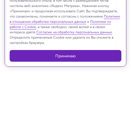
пользовательского опыта, в том числе с размещением тегов
Наука
системы веб-аналитики «Яндекс Метрика». Нажимая кнопку
«Принимаю» и продолжая использовать Сайт, Вы подтверждаете,
что ознакомлены, понимаете и согласны с положениями
Политики
в отношении обработки персональных данных
и
Политики по
Реклама
работе с Cookie
, а также свободно, своей волей и в своем
интересе даёте
Согласие на обработку персональных данных
.
Определить применимые Cookie или удалить их Вы сможете в
настройках браузера.
Принимаю
21.08.2024, 15:46
Снимай науку!
Научные фильмы о динозаврах,
разрушительных землетрясениях и
тайнах ядра Земли: марафон