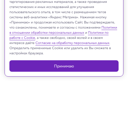
таргетирования рекламных материалов, а также проведения
статистических и иных исследований для улучшения
пользовательского опыта, в том числе с размещением тегов
Les Scholz/Shutterstock/FOTODOM
системы веб-аналитики «Яндекс Метрика». Нажимая кнопку
«Принимаю» и продолжая использовать Сайт, Вы подтверждаете,
что ознакомлены, понимаете и согласны с положениями
Политики
в отношении обработки персональных данных
и
Политики по
Реклама
работе с Cookie
, а также свободно, своей волей и в своем
интересе даёте
Согласие на обработку персональных данных
.
Определить применимые Cookie или удалить их Вы сможете в
настройках браузера.
Принимаю
06.05.2025, 13:02
Археология
Кладбище римских боевых коней