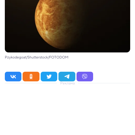
Pzykodegoat/Shutterstock/FOTODOM
Реклама