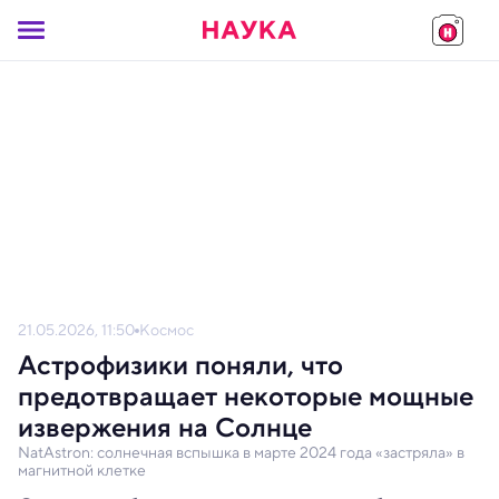
21.05.2026, 11:50
Космос
Астрофизики поняли, что
предотвращает некоторые мощные
извержения на Солнце
NatAstron: солнечная вспышка в марте 2024 года «застряла» в
магнитной клетке