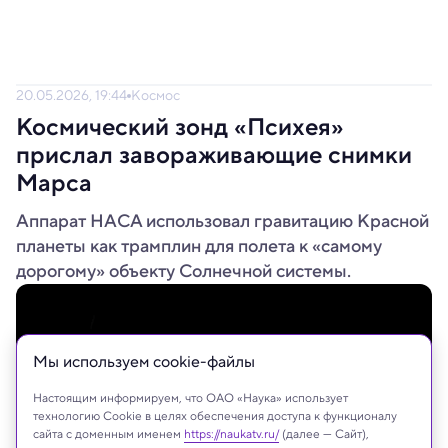
20.05.2026, 19:44
Космос
Космический зонд «Психея»
прислал завораживающие снимки
Марса
Аппарат НАСА использовал гравитацию Красной
планеты как трамплин для полета к «самому
дорогому» объекту Солнечной системы.
Мы используем сookie-файлы
Настоящим информируем, что ОАО «Наука» использует
технологию Cookie в целях обеспечения доступа к функционалу
сайта с доменным именем
https://naukatv.ru/
(далее — Сайт),