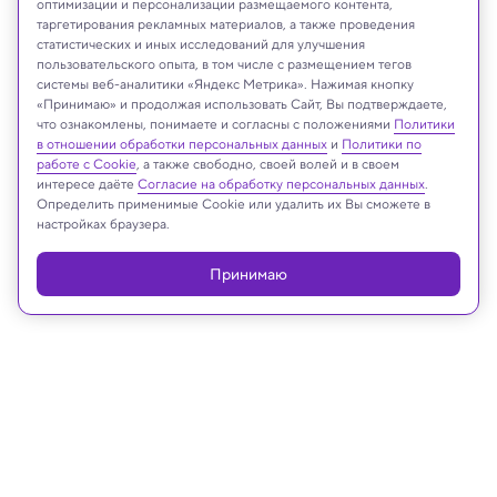
оптимизации и персонализации размещаемого контента,
таргетирования рекламных материалов, а также проведения
статистических и иных исследований для улучшения
пользовательского опыта, в том числе с размещением тегов
системы веб-аналитики «Яндекс Метрика». Нажимая кнопку
НАСА
«Принимаю» и продолжая использовать Сайт, Вы подтверждаете,
что ознакомлены, понимаете и согласны с положениями
Политики
в отношении обработки персональных данных
и
Политики по
работе с Cookie
, а также свободно, своей волей и в своем
интересе даёте
Согласие на обработку персональных данных
.
Реклама
Определить применимые Cookie или удалить их Вы сможете в
настройках браузера.
Принимаю
19.05.2026, 18:25
Космос