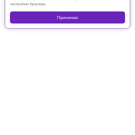
настройках браузера.
Принимаю
17.11.2025, 16:07
Медицина и здоровье
В мозге нашли нейронные
«штрихкоды» для предсказания
особенностей личности
NatHumBehav: спонтанная активность отдельных зон мозга
отражает модели поведения
Одни могут указывать на склонность к пьянству,
по другим можно оценить когнитивные
способности.