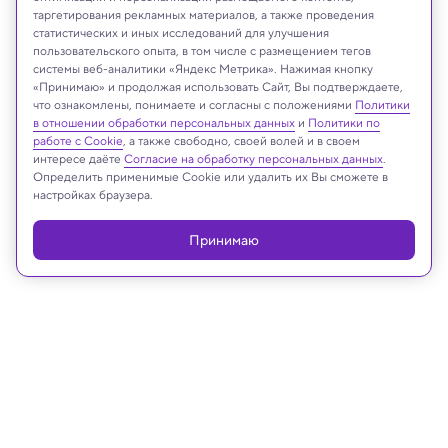
таргетирования рекламных материалов, а также проведения
статистических и иных исследований для улучшения
пользовательского опыта, в том числе с размещением тегов
системы веб-аналитики «Яндекс Метрика». Нажимая кнопку
Bianchi et al./ Phytotaxa, 2025
«Принимаю» и продолжая использовать Сайт, Вы подтверждаете,
что ознакомлены, понимаете и согласны с положениями
Политики
в отношении обработки персональных данных
и
Политики по
работе с Cookie
, а также свободно, своей волей и в своем
интересе даёте
Согласие на обработку персональных данных
.
Реклама
Определить применимые Cookie или удалить их Вы сможете в
настройках браузера.
Принимаю
25.03.2025, 13:44
Биология