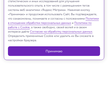
статистических и иных исследований для улучшения
пользовательского опыта, в том числе с размещением тегов
NaturesMomentsuk/Shutterstock/FOTODOM
системы веб-аналитики «Яндекс Метрика». Нажимая кнопку
«Принимаю» и продолжая использовать Сайт, Вы подтверждаете,
что ознакомлены, понимаете и согласны с положениями
Политики
в отношении обработки персональных данных
и
Политики по
Реклама
работе с Cookie
, а также свободно, своей волей и в своем
интересе даёте
Согласие на обработку персональных данных
.
Определить применимые Cookie или удалить их Вы сможете в
настройках браузера.
Принимаю
22.01.2025, 18:38
Медицина и здоровье
Кровь устриц помогает против
супербактерий — прорыв в