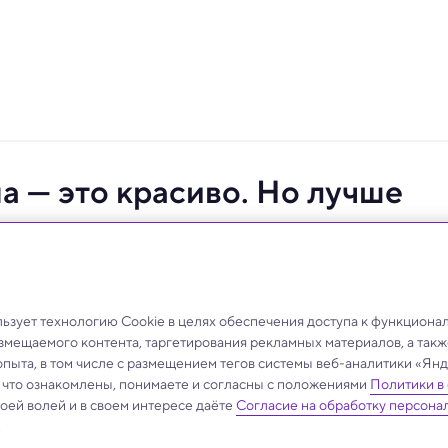
на — это красиво. Но лучше
дную лодку
ппарат — это красиво!» — считает Сурдин.
зует технологию Cookie в целях обеспечения доступа к функциона
азмещаемого контента, таргетирования рекламных материалов, а такж
опыта, в том числе с размещением тегов системы веб-аналитики «Я
, что ознакомлены, понимаете и согласны с положениями
Политики в
своей волей и в своем интересе даёте
Согласие на обработку персона
.