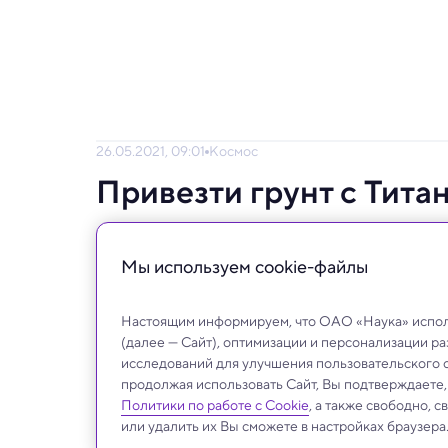
26.05.2021, 09:01
Космос
Привезти грунт с Тита
отправить туда подво
Мы используем сookie-файлы
«Вернуть с Титана на Землю космический а
Настоящим информируем, что ОАО «Наука» исполь
(далее — Сайт), оптимизации и персонализации р
исследований для улучшения пользовательского 
продолжая использовать Сайт, Вы подтверждаете
Политики по работе с Cookie
, а также свободно, 
или удалить их Вы сможете в настройках браузера