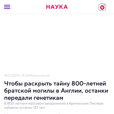
18.11.2024, 14:01
Археология
Чтобы раскрыть тайну 800-летней
братской могилы в Англии, останки
передали генетикам
В 800-летнем массовом захоронении в британском Лестере
найдены останки 123 тел