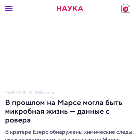
15.09.2025, 14:20
Космос
В прошлом на Марсе могла быть
микробная жизнь — данные c
ровера
В кратере Езеро обнаружены химические следы,
указывающие на то, что в когда-то на Марсе