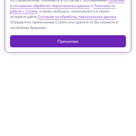
что ознакомлены, понимаете и согласны с положениями
Политики
в отношении обработки персональных данных
и
Политики по
работе с Cookie
, а также свободно, своей волей и в своем
интересе даёте
Согласие на обработку персональных данных
.
Реклама
Определить применимые Cookie или удалить их Вы сможете в
настройках браузера.
Принимаю
02.07.2025, 17:47
Археология
На «пазле» из глиняных табличек
ИИ нашел 3000-летний гимн
Вавилону