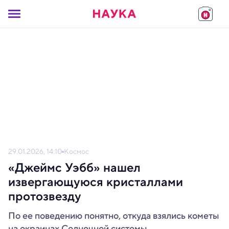
29.01.2026, 14:10
Космос
«Джеймс Уэбб» нашел
извергающуюся кристаллами
протозвезду
По ее поведению понятно, откуда взялись кометы
на окраинах Солнечной системы.