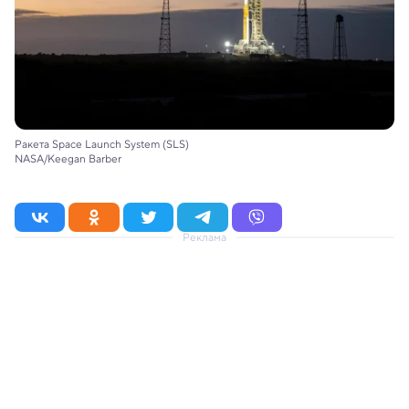
Ракета Space Launch System (SLS)
NASA/Keegan Barber
Реклама