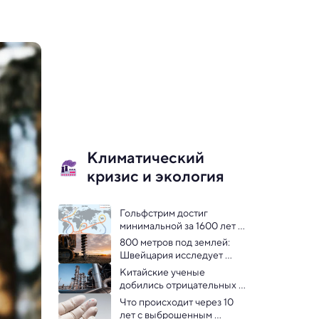
Климатический
кризис и экология
Гольфстрим достиг 
минимальной за 1600 лет 
скорости
800 метров под землей: 
Швейцария исследует 
глину для хранения 
Китайские ученые 
ядерных отходов
добились отрицательных 
выбросов парниковых газов
Что происходит через 10 
лет с выброшенным 