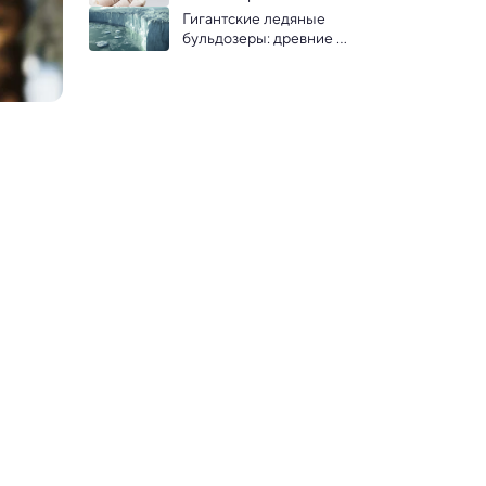
окурком — показало 
Гигантские ледяные 
исследование
бульдозеры: древние 
ледники помогали 
эволюции жизни