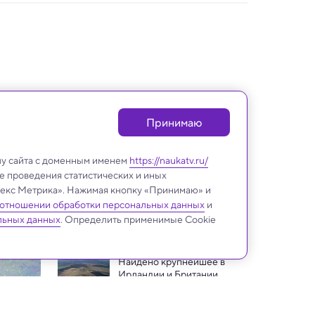
Принимаю
лу сайта с доменным именем
https://naukatv.ru/
е проведения статистических и иных
ндекс Метрика». Нажимая кнопку «Принимаю» и
 отношении обработки персональных данных
и
История
льных данных
. Определить применимые Cookie
Найдено крупнейшее в 
Ирландии и Британии 
доисторическое городище 
Почти как птицы: в Индии 
возрастом 3000 лет
обнаружено 92 ископаемых 