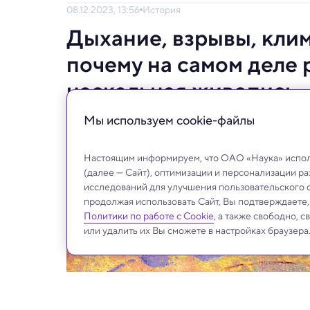
08.12.2023, 13:56
История
Дыхание, взрывы, клим
почему на самом деле
наскальная живопись
Мы используем сookie-файлы
Рисунки, которым 45 000 лет, начали оче
Горнодобывающие компании и ученые все е
Настоящим информируем, что ОАО «Наука» исполь
(далее — Сайт), оптимизации и персонализации р
исследований для улучшения пользовательского 
продолжая использовать Сайт, Вы подтверждаете
Политики по работе с Cookie
, а также свободно, 
или удалить их Вы сможете в настройках браузера