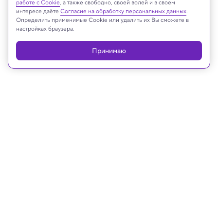
Реклама
работе с Cookie
, а также свободно, своей волей и в своем
интересе даёте
Согласие на обработку персональных данных
.
Определить применимые Cookie или удалить их Вы сможете в
настройках браузера.
Принимаю
26.03.2026, 16:12
Медицина и здоровье
Замена телевизора чтением или
компьютером сохранит ясный ум в
старости
AJPM: замена ТВ чтением или компьютером снижает риск
деменции на 7%
Исследование показало, что не всякий сидячий