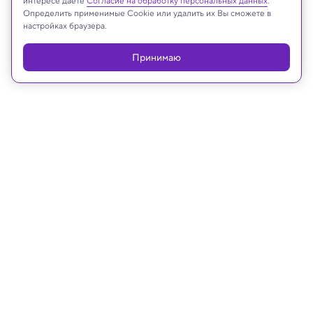
интересе даёте
Согласие на обработку персональных данных
.
Определить применимые Cookie или удалить их Вы сможете в
настройках браузера.
Принимаю
19.11.2024, 16:37
Медицина и здоровье
Прослушивание подкастов может
быть полезным: новое
исследование
Почему подкасты про ЗОЖ стали так популярны
Почему подкасты про ЗОЖ стали так популярны?