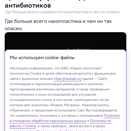
антибиотиков
Где больше всего содержится нанопластика и чем он опасен
Где больше всего нанопластика и чем он так
опасен.
Мы используем сookie-файлы
Настоящим информируем, что ОАО «Наука» использует
технологию Cookie в целях обеспечения доступа к функционалу
сайта с доменным именем
https://naukatv.ru/
(далее — Сайт),
оптимизации и персонализации размещаемого контента,
таргетирования рекламных материалов, а также проведения
статистических и иных исследований для улучшения
пользовательского опыта, в том числе с размещением тегов
системы веб-аналитики «Яндекс Метрика». Нажимая кнопку
chayanuphol/Shutterstock/FOTODOM
«Принимаю» и продолжая использовать Сайт, Вы подтверждаете,
что ознакомлены, понимаете и согласны с положениями
Политики
в отношении обработки персональных данных
и
Политики по
работе с Cookie
, а также свободно, своей волей и в своем
Реклама