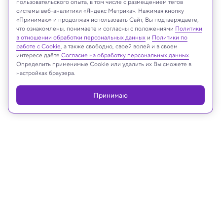
пользовательского опыта, в том числе с размещением тегов
системы веб-аналитики «Яндекс Метрика». Нажимая кнопку
«Принимаю» и продолжая использовать Сайт, Вы подтверждаете,
что ознакомлены, понимаете и согласны с положениями
Политики
Реклама
в отношении обработки персональных данных
и
Политики по
работе с Cookie
, а также свободно, своей волей и в своем
интересе даёте
Согласие на обработку персональных данных
.
Определить применимые Cookie или удалить их Вы сможете в
настройках браузера.
Принимаю
19.03.2025, 17:47
Космос
Новые потрясающие снимки заката
на Луне могут помочь разгадать
давнюю загадку