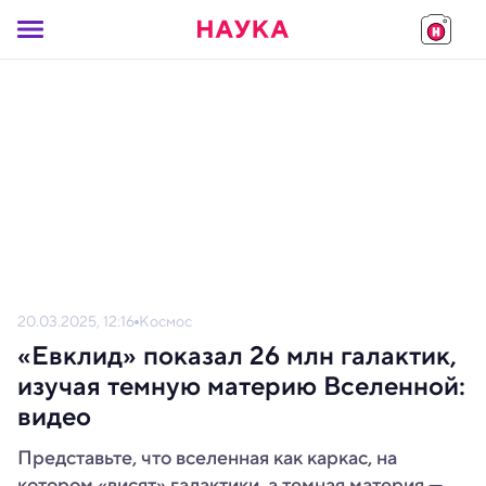
20.03.2025, 12:16
Космос
«Евклид» показал 26 млн галактик,
изучая темную материю Вселенной:
видео
Представьте, что вселенная как каркас, на
котором «висят» галактики, а темная материя —