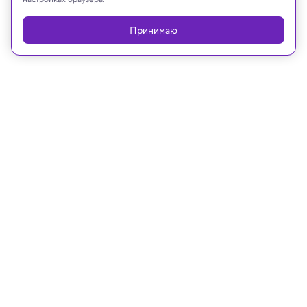
Принимаю
19.04.2025, 13:38
Медицина и здоровье
Биологи заставили людей увидеть
совершенно новый цвет,
воздействуя на глаз
Ученые открыли новый цвет, которые может
воспринимать человеческий глаз: уникальный
метод открывает перспективы в лечении
цветовой слепоты и изучении визуальных