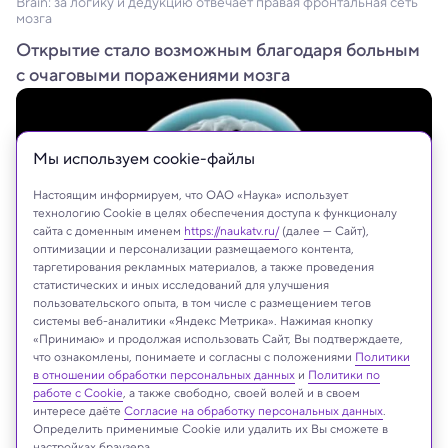
Brain: за логику и дедукцию отвечает правая фронтальная сеть
мозга
Открытие стало возможным благодаря больным
с очаговыми поражениями мозга
Мы используем сookie-файлы
Настоящим информируем, что ОАО «Наука» использует
технологию Cookie в целях обеспечения доступа к функционалу
сайта с доменным именем
https://naukatv.ru/
(далее — Сайт),
оптимизации и персонализации размещаемого контента,
таргетирования рекламных материалов, а также проведения
статистических и иных исследований для улучшения
пользовательского опыта, в том числе с размещением тегов
системы веб-аналитики «Яндекс Метрика». Нажимая кнопку
Naeblys/Shutterstock/FOTODOM
«Принимаю» и продолжая использовать Сайт, Вы подтверждаете,
что ознакомлены, понимаете и согласны с положениями
Политики
в отношении обработки персональных данных
и
Политики по
работе с Cookie
, а также свободно, своей волей и в своем
интересе даёте
Согласие на обработку персональных данных
.
Реклама
Определить применимые Cookie или удалить их Вы сможете в
настройках браузера.