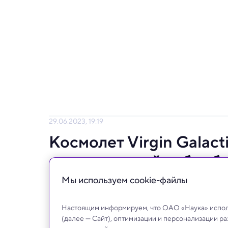
29.06.2023, 19:19
Космолет Virgin Galac
коммерческий суборби
Мы используем сookie-файлы
Названа цена билета, который позволит н
посмотреть на Землю из «космоса».
Настоящим информируем, что ОАО «Наука» исполь
(далее — Сайт), оптимизации и персонализации р