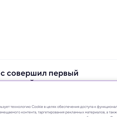
tic совершил первый
тальный полет
есколько минут почувствовать невесомость и
зует технологию Cookie в целях обеспечения доступа к функциона
азмещаемого контента, таргетирования рекламных материалов, а такж