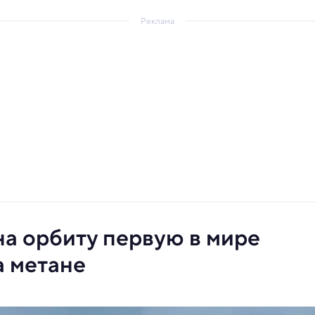
Реклама
на орбиту первую в мире
а метане