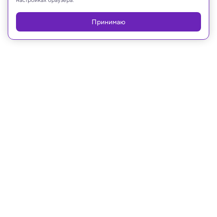
Реклама
Принимаю
14.05.2025, 17:40
Археология
Трехглазый морской хищник с
когтями, живший 500 миллионов
лет назад, удивил ученых
Палеонтологи считают, что это первый древний
предок современных насекомых и ракообразных.