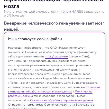
мозга
Nature: мозг мышей с человеческим геном HARE5 вырастает на
6,5% больше
Внедрение человеческого гена увеличивает мозг
мышей.
Мы используем сookie-файлы
Настоящим информируем, что ОАО «Наука» использует
технологию Cookie в целях обеспечения доступа к функционалу
сайта с доменным именем
https://naukatv.ru/
(далее — Сайт),
оптимизации и персонализации размещаемого контента,
таргетирования рекламных материалов, а также проведения
статистических и иных исследований для улучшения
пользовательского опыта, в том числе с размещением тегов
системы веб-аналитики «Яндекс Метрика». Нажимая кнопку
«Принимаю» и продолжая использовать Сайт, Вы подтверждаете,
что ознакомлены, понимаете и согласны с положениями
Политики
в отношении обработки персональных данных
и
Политики по
Midjourney
работе с Cookie
, а также свободно, своей волей и в своем
интересе даёте
Согласие на обработку персональных данных
.
Определить применимые Cookie или удалить их Вы сможете в
настройках браузера.