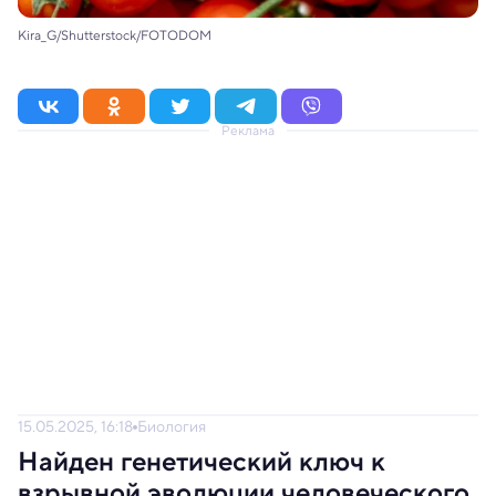
Kira_G/Shutterstock/FOTODOM
Реклама
15.05.2025, 16:18
Биология
Найден генетический ключ к
взрывной эволюции человеческого