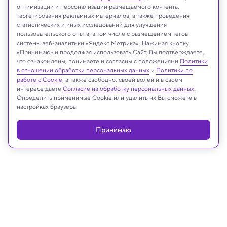
оптимизации и персонализации размещаемого контента,
таргетирования рекламных материалов, а также проведения
статистических и иных исследований для улучшения
пользовательского опыта, в том числе с размещением тегов
системы веб-аналитики «Яндекс Метрика». Нажимая кнопку
«Принимаю» и продолжая использовать Сайт, Вы подтверждаете,
что ознакомлены, понимаете и согласны с положениями
Политики
в отношении обработки персональных данных
и
Политики по
работе с Cookie
, а также свободно, своей волей и в своем
NGC 1309
интересе даёте
Согласие на обработку персональных данных
.
NASA, ESA, The Hubble Heritage Team (STSCI/AURA), and A. Riess
Определить применимые Cookie или удалить их Вы сможете в
(JHU/STSCI)
настройках браузера.
Принимаю
Реклама