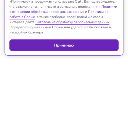
«Принимаю» и продолжая использовать Сайт, Вы подтверждаете,
что ознакомлены, понимаете и согласны с положениями
Политики
в отношении обработки персональных данных
и
Политики по
работе с Cookie
, а также свободно, своей волей и в своем
интересе даёте
Согласие на обработку персональных данных
.
Реклама
Определить применимые Cookie или удалить их Вы сможете в
настройках браузера.
Принимаю
30.03.2023, 15:16
К 2060 году предсказаны новые
рекорды продолжительности
жизни человека