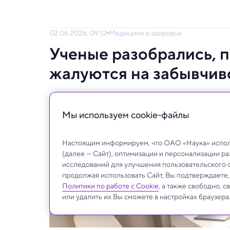
02.06.2026, 09:12
Медицина и здоровье
Ученые разобрались, 
жалуются на забывчив
Крупное исследование показало неожиданн
мышление после появления ребенка.
Мы используем сookie-файлы
Настоящим информируем, что ОАО «Наука» исполь
(далее — Сайт), оптимизации и персонализации р
исследований для улучшения пользовательского 
продолжая использовать Сайт, Вы подтверждаете
Политики по работе с Cookie
, а также свободно, 
или удалить их Вы сможете в настройках браузера