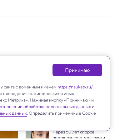
Принимаю
лу сайта с доменным именем
https://naukatv.ru/
е проведения статистических и иных
ндекс Метрика». Нажимая кнопку «Принимаю» и
 отношении обработки персональных данных
и
Медицина и здоровье
льных данных
. Определить применимые Cookie
Через 50 лет споров 
подтверждено, что зрачки 