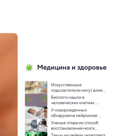
Медицина и здоровье
Искусственные 
подсластители могут влиять 
на аппетит через сигналы 
Биологи нашли в 
мозга — открытие
человеческих клетках 
неизвестную ранее 
У новорожденных 
структуру
обнаружена нейронная 
основа математических 
Ученые открыли способ 
способностей
восстановления мозга 
после инсульта
Танцы на рейвах укрепляют 