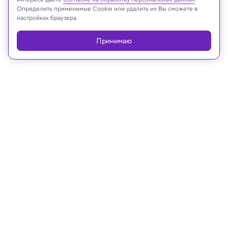
Определить применимые Cookie или удалить их Вы сможете в
настройках браузера.
Принимаю
Реклама
18.11.2024, 17:45
Медицина и здоровье
Ученые сравнили три популярных
метода похудения, чтобы понять,
какой лучше