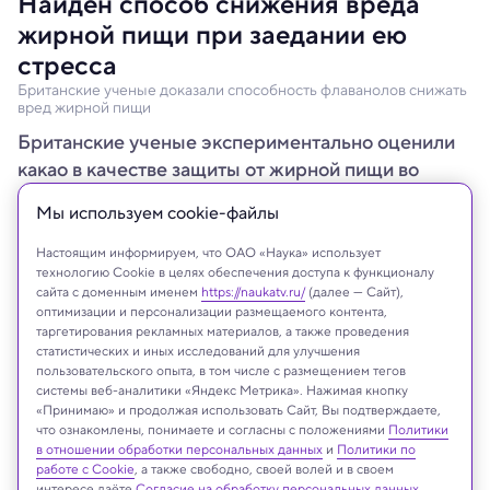
Найден способ снижения вреда
жирной пищи при заедании ею
стресса
Британские ученые доказали способность флаванолов снижать
вред жирной пищи
Британские ученые экспериментально оценили
какао в качестве защиты от жирной пищи во
время умственного стресса.
Мы используем сookie-файлы
Настоящим информируем, что ОАО «Наука» использует
технологию Cookie в целях обеспечения доступа к функционалу
сайта с доменным именем
https://naukatv.ru/
(далее — Сайт),
оптимизации и персонализации размещаемого контента,
таргетирования рекламных материалов, а также проведения
статистических и иных исследований для улучшения
пользовательского опыта, в том числе с размещением тегов
системы веб-аналитики «Яндекс Метрика». Нажимая кнопку
«Принимаю» и продолжая использовать Сайт, Вы подтверждаете,
что ознакомлены, понимаете и согласны с положениями
Политики
в отношении обработки персональных данных
и
Политики по
работе с Cookie
, а также свободно, своей волей и в своем
Olinda/Shutterstock/FOTODOM
интересе даёте
Согласие на обработку персональных данных
.