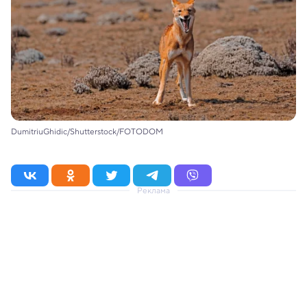
DumitriuGhidic/Shutterstock/FOTODOM
Реклама