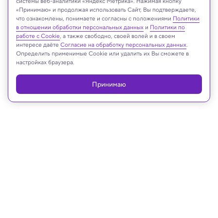
системы веб-аналитики «Яндекс Метрика». Нажимая кнопку
SibFilm/Shutterstock/FOTODOM
«Принимаю» и продолжая использовать Сайт, Вы подтверждаете,
что ознакомлены, понимаете и согласны с положениями
Политики
в отношении обработки персональных данных
и
Политики по
работе с Cookie
, а также свободно, своей волей и в своем
интересе даёте
Согласие на обработку персональных данных
.
Реклама
Определить применимые Cookie или удалить их Вы сможете в
настройках браузера.
Принимаю
13.08.2025, 09:09
Психология
Токсичность в соцсетях оказалась
неискоренима в принципе